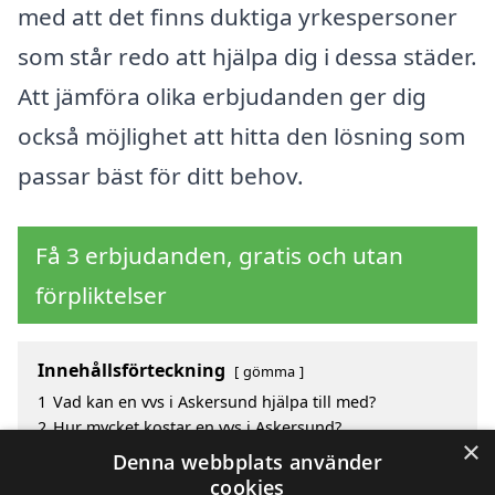
med att det finns duktiga yrkespersoner
som står redo att hjälpa dig i dessa städer.
Att jämföra olika erbjudanden ger dig
också möjlighet att hitta den lösning som
passar bäst för ditt behov.
Få 3 erbjudanden, gratis och utan
förpliktelser
Innehållsförteckning
gömma
1
Vad kan en vvs i Askersund hjälpa till med?
2
Hur mycket kostar en vvs i Askersund?
×
3
Fördelar med att välja vvs i Askersund
Denna webbplats använder
4
Sök efter en skicklig vvs i de omgivande städerna
cookies