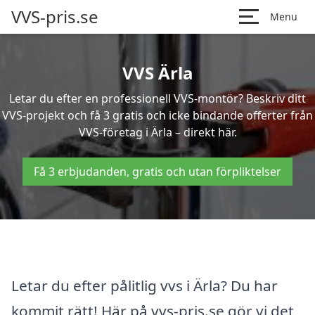
VVS-pris.se
Menu
VVS Ärla
Letar du efter en professionell VVS-montör? Beskriv ditt
VVS-projekt och få 3 gratis och icke bindande offerter från
VVS-företag i Ärla – direkt här.
Få 3 erbjudanden, gratis och utan förpliktelser
Letar du efter pålitlig vvs i Ärla? Du har
kommit rätt! Här på vvs-pris.se gör vi det