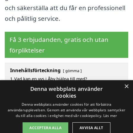
och säkerställa att du får en professionell
och pålitlig service.
Få 3 erbjudanden, gratis och utan
förpliktelser
Innehållsförteckning
gömma
1
Vad kan en vvs i Åby hjälpa till med?
×
2
Hur mycket kostar en vvs i Åby?
Denna webbplats använder
3
Fördelar med att välja vvs i Åby
cookies
4
Sök efter en skicklig vvs i de omgivande städerna Åby
Denna webbplats använder cookies för att förbättra
användarupplevelsen. Genom att använda vår webbplats samtycker
du till alla cookies i enlighet med vår cookiepolicy.
Läs mer
Copyright 2026 - Pilanto Aps
ACCEPTERA ALLA
AVVISA ALLT